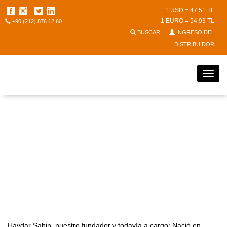
1 USD = 47.51 TL
1 EURO = 54.93 TL
+90 (212) 876 12 60
BUSCAR
INGRESO DEL
DISTRIBUIDOR
NUESTRO FUNDADOR
Haydar Şahin, nuestro fundador y todavía a cargo; Nació en