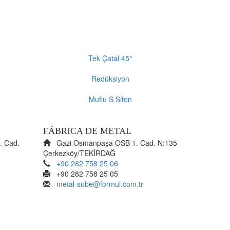
Tek Çatal 45°
Redüksiyon
Muflu S Sifon
FÁBRICA DE METAL
. Cad.
Gazi Osmanpaşa OSB 1. Cad. N:135
Çerkezköy/TEKİRDAĞ
+90 282 758 25 06
+90 282 758 25 05
metal-sube@formul.com.tr