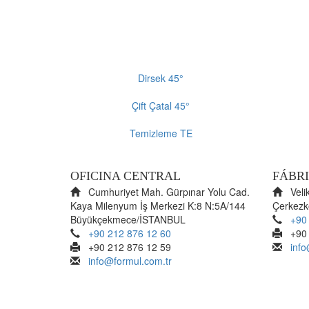
Dirsek 45°
Çift Çatal 45°
Temizleme TE
OFICINA CENTRAL
FÁBRI
Cumhuriyet Mah. Gürpınar Yolu Cad.
Velik
Kaya Milenyum İş Merkezi K:8 N:5A/144
Çerkez
Büyükçekmece/İSTANBUL
+90
+90 212 876 12 60
+90 2
+90 212 876 12 59
info
info@formul.com.tr