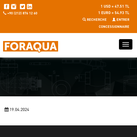
1 USD = 47.51 TL
1 EURO = 54.93 TL
+90 (212) 876 12 60
RECHERCHE
ENTRER
CONCESSIONNAIRE
19.04.2024