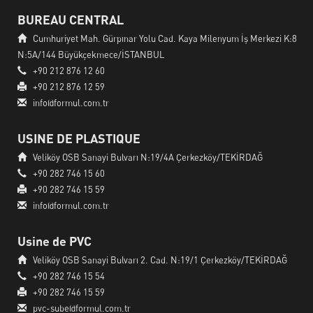
BUREAU CENTRAL
Cumhuriyet Mah. Gürpınar Yolu Cad. Kaya Milenyum İş Merkezi K:8
N:5A/144 Büyükçekmece/İSTANBUL
+90 212 876 12 60
+90 212 876 12 59
info@formul.com.tr
USINE DE PLASTIQUE
Veliköy OSB Sanayi Bulvarı N:19/4A Çerkezköy/TEKİRDAĞ
+90 282 746 15 60
+90 282 746 15 59
info@formul.com.tr
Usine de PVC
Veliköy OSB Sanayi Bulvarı 2. Cad. N:19/1 Çerkezköy/TEKİRDAĞ
+90 282 746 15 54
+90 282 746 15 59
pvc-sube@formul.com.tr