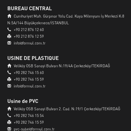
BUREAU CENTRAL
Cumhuriyet Mah. Gürpınar Yolu Cad. Kaya Milenyum İş Merkezi K:8
N:5A/144 Büyükçekmece/İSTANBUL
+90 212 876 12 60
+90 212 876 12 59
info@formul.com.tr
USINE DE PLASTIQUE
Veliköy OSB Sanayi Bulvarı N:19/4A Çerkezköy/TEKİRDAĞ
+90 282 746 15 60
+90 282 746 15 59
info@formul.com.tr
Usine de PVC
Veliköy OSB Sanayi Bulvarı 2. Cad. N:19/1 Çerkezköy/TEKİRDAĞ
+90 282 746 15 54
+90 282 746 15 59
pvc-sube@formul.com.tr