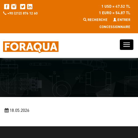
1 USD = 47.52 TL
1 EURO = 54.87 TL
+90 (212) 876 12 60
RECHERCHE
ENTRER
CONCESSIONNAIRE
18.05.2026