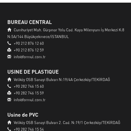
BUREAU CENTRAL
Cumhuriyet Mah. Gürpınar Yolu Cad. Kaya Milenyum İş Merkezi K:8
N:5A/144 Büyükçekmece/İSTANBUL
+90 212 876 12 60
+90 212 876 12 59
info@formul.com.tr
USINE DE PLASTIQUE
Veliköy OSB Sanayi Bulvarı N:19/4A Çerkezköy/TEKİRDAĞ
+90 282 746 15 60
+90 282 746 15 59
info@formul.com.tr
Usine de PVC
Veliköy OSB Sanayi Bulvarı 2. Cad. N:19/1 Çerkezköy/TEKİRDAĞ
+90 282 746 15 54